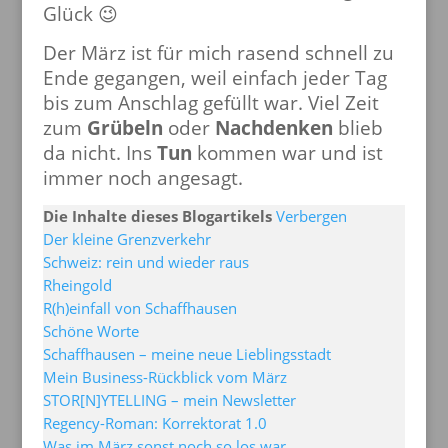
Glück 😉
Der März ist für mich rasend schnell zu
Ende gegangen, weil einfach jeder Tag
bis zum Anschlag gefüllt war. Viel Zeit
zum
Grübeln
oder
Nachdenken
blieb
da nicht. Ins
Tun
kommen war und ist
immer noch angesagt.
Die Inhalte dieses Blogartikels
Verbergen
Der kleine Grenzverkehr
Schweiz: rein und wieder raus
Rheingold
R(h)einfall von Schaffhausen
Schöne Worte
Schaffhausen – meine neue Lieblingsstadt
Mein Business-Rückblick vom März
STOR[N]YTELLING – mein Newsletter
Regency-Roman: Korrektorat 1.0
Was im März sonst noch so los war